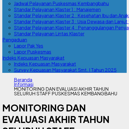
Jadwal Pelayanan Puskesmas Kembangbahu
Standar Pelayanan Klaster 1 : Manajemen
Standar Pelayanan Klaster 2 : Kesehatan Ibu dan Anak
Standar Pelayanan Klaster 3 : Usia Dewasa dan Lanjut 
Standar Pelayanan Klaster 4 : Penanggulangan Penyak
Standar Pelayanan Lintas Klaster
Pengaduan
Lapor Pak Yes
Lapor Puskesmas
Indeks Kepuasan Masyarakat
Indeks Kepuasan Masyarakat
Survey Kepuasan Masyarakat Smt. I Tahun 2025
Beranda
Informasi
MONITORING DAN EVALUASI AKHIR TAHUN
SELURUH STAFF PUSKESMAS KEMBANGBAHU
MONITORING DAN
EVALUASI AKHIR TAHUN