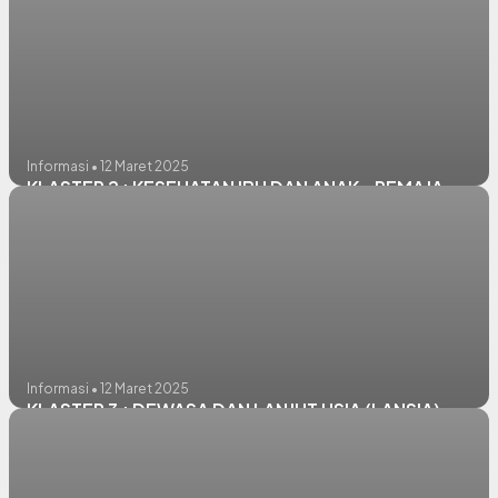
Informasi • 12 Maret 2025
KLASTER 2 : KESEHATAN IBU DAN ANAK - REMAJA
Informasi • 12 Maret 2025
KLASTER 3 : DEWASA DAN LANJUT USIA (LANSIA)