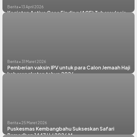
Berita • 13 April 2026
Kegiatan Active Case Finding (ACF) Tuberculosis
Berita • 31 Maret 2026
Pemberian vaksin IPV untuk para Calon Jemaah Haji
keberangkatan tahun 2026
Berita • 25 Maret 2026
Puskesmas Kembangbahu Sukseskan Safari
Ramadhan 1447 H / 2026 M