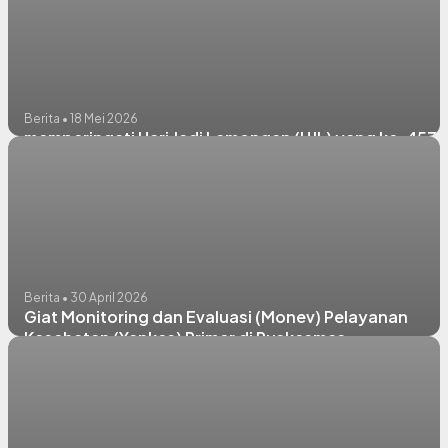
Berita • 18 Mei 2026
memperingati Hari Jadi Lamongan (HJL) yang ke-457
Berita • 30 April 2026
Giat Monitoring dan Evaluasi (Monev) Pelayanan
Kesehatan (Yankes) Primer di Puskesmas
Kembangbahu.