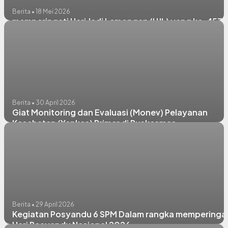
Berita • 18 Mei 2026
memperingati Hari Jadi Lamongan (HJL) yang ke-457
Berita • 30 April 2026
Giat Monitoring dan Evaluasi (Monev) Pelayanan
Kesehatan (Yankes) Primer di Puskesmas
Kembangbahu.
Berita • 29 April 2026
Kegiatan Posyandu 6 SPM Dalam rangka memperingat
Hari Posyandu Nasional 2026