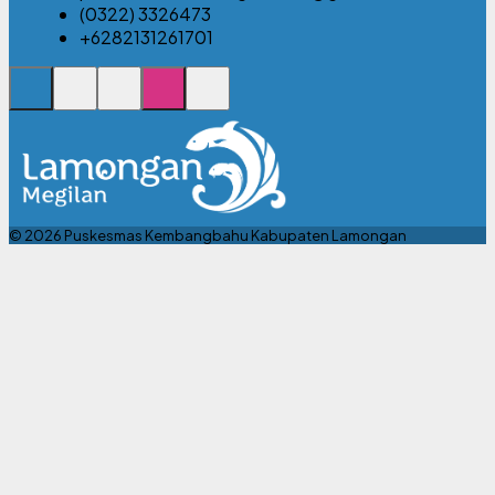
(0322) 3326473
+6282131261701
© 2026 Puskesmas Kembangbahu Kabupaten Lamongan