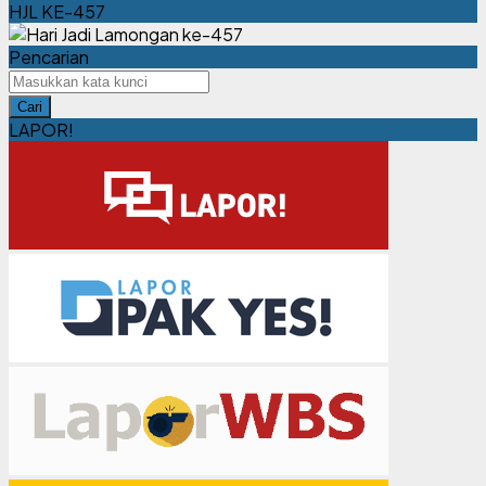
KESEHATAN PUSKESMAS KEMBANGBAHU
HJL KE-457
Pencarian
Cari
LAPOR!