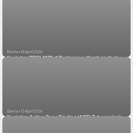
Berita • 16 April 2026
Kegiatan PROLANIS di Puskesmas Kembangbahu
Berita • 13 April 2026
Kegiatan Active Case Finding (ACF) Tuberculosis