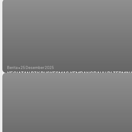
Berita • 25 Desember 2025
KEGIATAN P3K PUSKESMAS KEMBANGBAHU DI TERMI