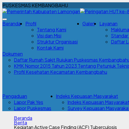
PUSKESMAS KEMBANGBAHU
Beranda
Profil
Galeri
Layanan
Tentang Kami
Makluma
Visi dan Misi
Standar
Struktur Organisasi
Daftar 
Kontak Kami
Dokumen
Daftar Rumah Sakit Rujukan Puskesmas Kembangbah
KMK Nomor 2015 Tahun 2023 Tentang Petunjuk Teknis 
Profil Kesehatan Kecamatan Kembangbahu
Pengaduan
Indeks Kepuasan Masyarakat
Lapor Pak Yes
Indeks Kepuasan Masyaraka
Lapor Puskesmas
Survey Kepuasan Masyarakat
Beranda
Berita
Kegiatan Active Case Finding (ACF) Tuberculosis