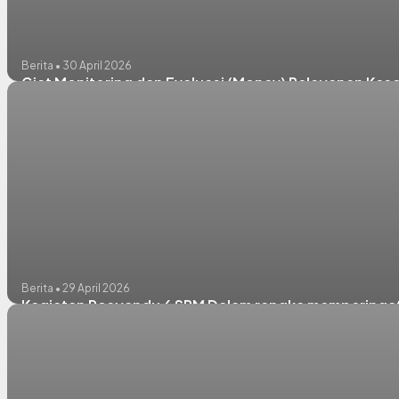
Berita • 30 April 2026
Giat Monitoring dan Evaluasi (Monev) Pelayanan Ke
Berita • 29 April 2026
Kegiatan Posyandu 6 SPM Dalam rangka memperingat