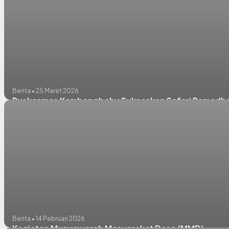
Berita • 25 Maret 2026
Puskesmas Kembangbahu Sukseskan Safari Ramadhan
Berita • 14 Pebruari 2026
Kegiatan Musyawarah Masyarakat Desa (MMD)