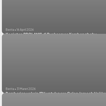
Berita • 16 April 2026
Kegiatan PROLANIS di Puskesmas Kembangbahu
Berita • 31 Maret 2026
Pemberian vaksin IPV untuk para Calon Jemaah Haji 