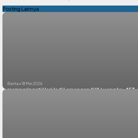
Posting Lainnya
Berita • 18 Mei 2026
memperingati Hari Jadi Lamongan (HJL) yang ke-457