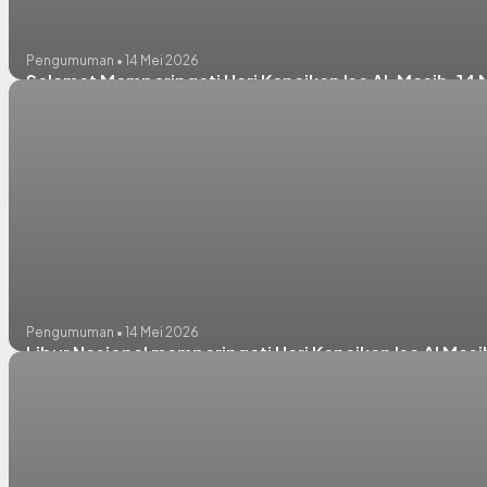
Pengumuman • 14 Mei 2026
Selamat Memperingati Hari Kenaikan Isa Al-Masih, 14 
Pengumuman • 14 Mei 2026
Libur Nasional memperingati Hari Kenaikan Isa Al Masi