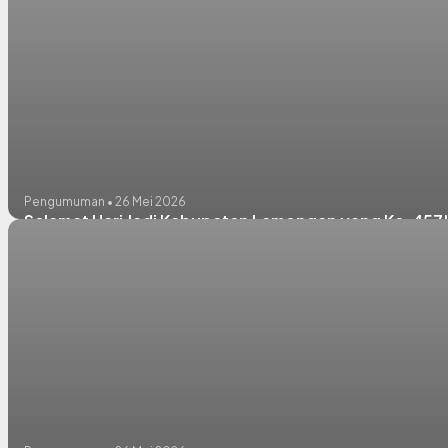
Pengumuman • 26 Mei 2026
Selamat Hari Jadi Kabupaten Lamongan yang Ke-457