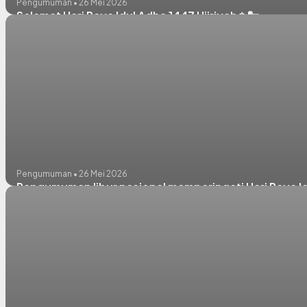
Pengumuman • 26 Mei 2026
Selamat Hari Raya Idul Adha 1447 Hijriyah ✨🐑
Pengumuman • 26 Mei 2026
Pengumuman libur nasional memperingati Hari Raya I