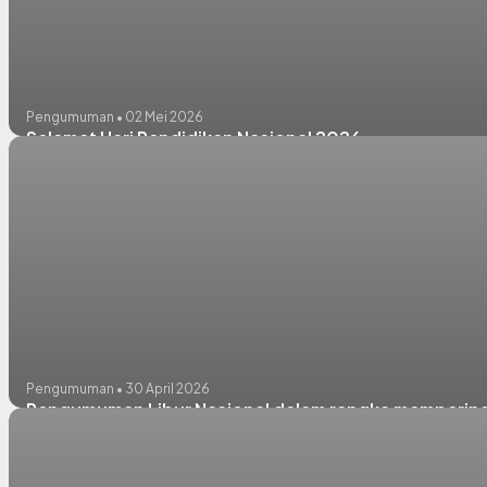
Pengumuman • 02 Mei 2026
Selamat Hari Pendidikan Nasional 2026
Pengumuman • 30 April 2026
Pengumuman Libur Nasional dalam rangka memperinga