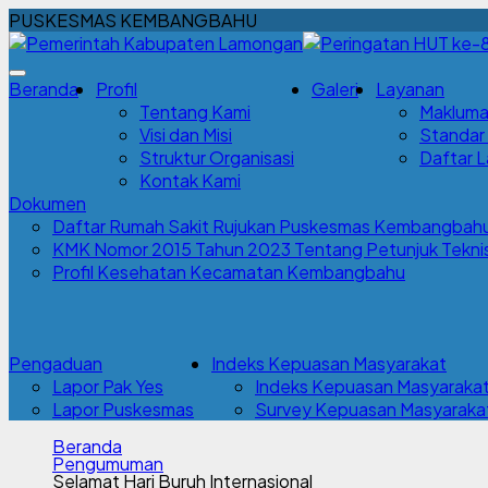
PUSKESMAS KEMBANGBAHU
Beranda
Profil
Galeri
Layanan
Tentang Kami
Makluma
Visi dan Misi
Standar
Struktur Organisasi
Daftar 
Kontak Kami
Dokumen
Daftar Rumah Sakit Rujukan Puskesmas Kembangbah
KMK Nomor 2015 Tahun 2023 Tentang Petunjuk Teknis 
Profil Kesehatan Kecamatan Kembangbahu
Pengaduan
Indeks Kepuasan Masyarakat
Lapor Pak Yes
Indeks Kepuasan Masyaraka
Lapor Puskesmas
Survey Kepuasan Masyarakat
Beranda
Pengumuman
Selamat Hari Buruh Internasional