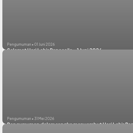
Pengumuman • 01 Juni 2026
Selamat Hari Lahir Pancasila – 1 Juni 2026
Pengumuman • 31 Mei 2026
Pengumuman dalam rangka menyambut Hari Lahir Pan